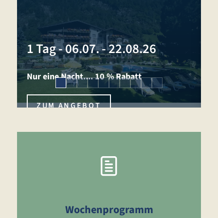
7
1 Tag
-
06.07. - 22.08.26
1
Nur eine Nacht.... 10 % Rabatt
V
ZUM ANGEBOT
Wochenprogramm