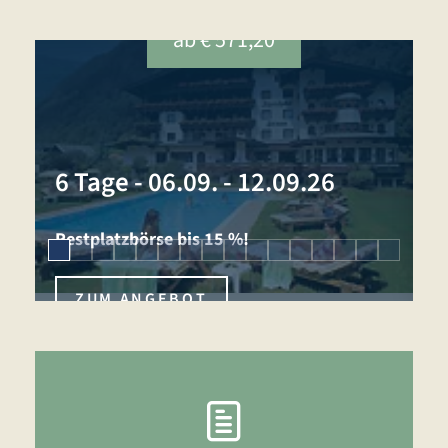
ab € 571,20
1
6 Tage
-
06.09. - 12.09.26
N
Restplatzbörse bis 15 %!
ZUM ANGEBOT