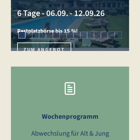
1
6 Tage
-
06.09. - 12.09.26
N
Restplatzbörse bis 15 %!
ZUM ANGEBOT
Wochenprogramm
Abwechslung für Alt & Jung