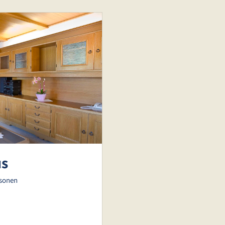
us
rsonen