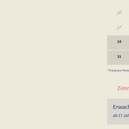
10
17
24
31
* Preise pro Per
Zimm
Erwac
ab 17 Ja