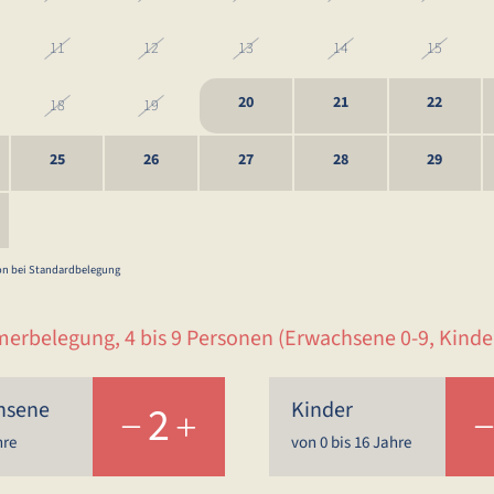
11
12
13
14
15
20
21
22
18
19
25
26
27
28
29
1
2
3
4
5
son bei Standardbelegung
erbelegung, 4 bis 9 Personen
(Erwachsene 0-9, Kinder
hsene
2
Kinder
hre
von 0 bis 16 Jahre