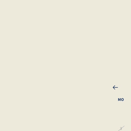
MO
27
3