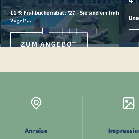
4 
11 % Frühbucherrabatt '27 - Sie sind ein früher
Unse
Vogel?...
ZUM ANGEBOT
Anreise
Impressio