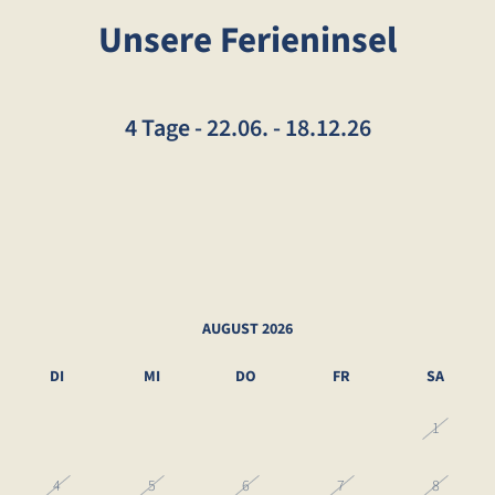
Unsere Ferieninsel
4 Tage
-
22.06. - 18.12.26
AUGUST 2026
DI
MI
DO
FR
SA
28
29
30
31
1
4
5
6
7
8