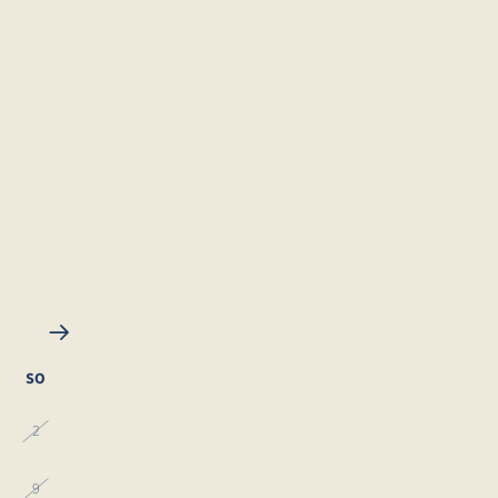
SO
2
9