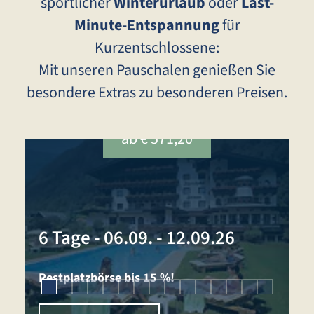
sportlicher
Winterurlaub
oder
Last-
Minute-Entspannung
für
Kurzentschlossene:
Mit unseren Pauschalen genießen Sie
besondere Extras zu besonderen Preisen.
ab € 571,20
1
6 Tage
-
06.09. - 12.09.26
N
Restplatzbörse bis 15 %!