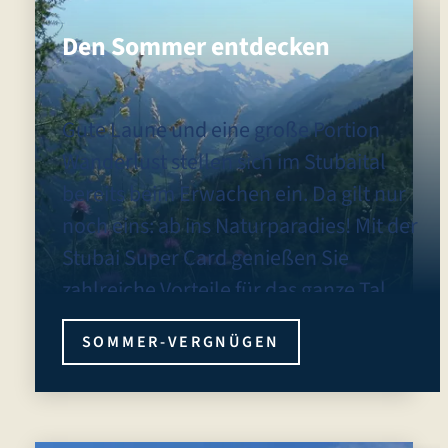
Den Sommer entdecken
Gute Laune und eine große Portion
Wanderlust stellen sich im Stubaital
bereits beim Erwachen ein. Da gilt nur
noch eins: ab ins Naturparadies! Mit der
Stubai Super Card genießen Sie
zahlreiche Vorteile für das ganze Tal.
SOMMER-VERGNÜGEN