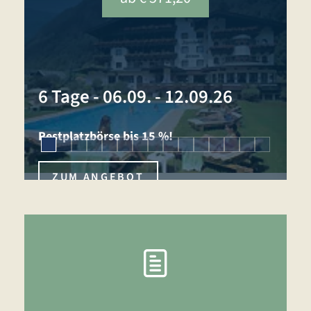
1
6 Tage
-
06.09. - 12.09.26
N
Restplatzbörse bis 15 %!
ZUM ANGEBOT