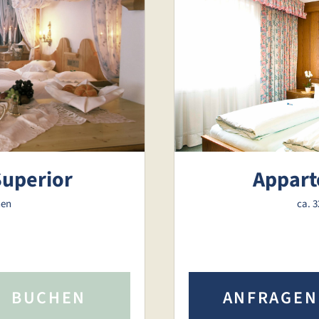
uperior
Appart
nen
ca. 
BUCHEN
ANFRAGEN