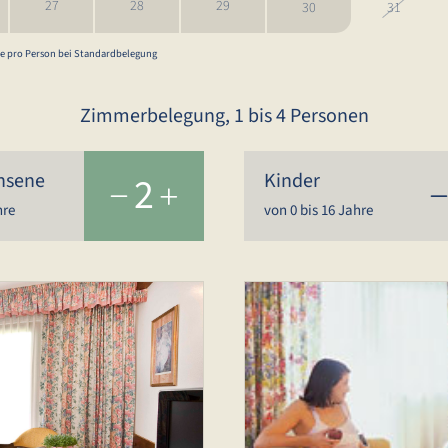
27
28
29
30
31
ise pro Person bei Standardbelegung
Zimmerbelegung, 1 bis 4 Personen
hsene
2
Kinder
hre
von 0 bis 16 Jahre