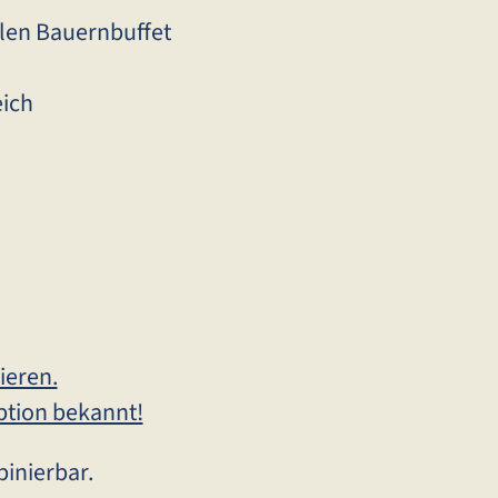
len Bauernbuffet
ich
ieren.
ption bekannt!
inierbar.