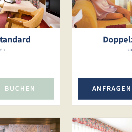
tandard
Doppel
nen
ca
BUCHEN
ANFRAGEN