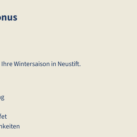
onus
Ihre Wintersaison in Neustift.
ag
fet
hkeiten