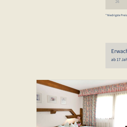
26
* Niedrigste Pre
Erwac
ab 17 Ja