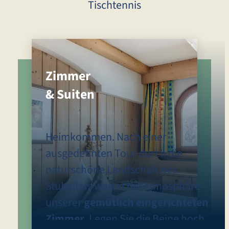
Tischtennis
Zimmer
& Suiten
Heimkommen. Nach einer
ausgedehnten Tour durch die
naturschöne Landschaft des
Stubaitals wartet die Atmosphäre
unserer
gemütlich eingerichteten
Zimmer
. Legen Sie die Beine hoch