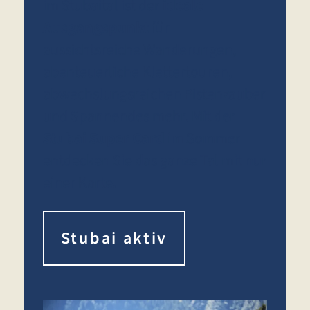
im Stubaital ist der
ideale
Ausgangspunkt
für
aussichtsreiche Wanderungen,
abenteuerliche Klettertouren,
abwechslungsreichen Pistenzauber
und Spannendes mehr. Mit der
Stubai Super Card
im Sommer
entdecken Sie das ganze Tal mit nur
einer Karte.
Stubai aktiv