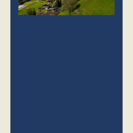
Familien & Kinder
Zeit mit Ihren Liebsten ist groß
geschrieben. Das Vergnügen für
Kids reicht weit über unser
Spielzimmer und den großen
Spielplatz im Freien hinaus:
Werden Sie mit Ihrer Familie Teil
des spannenden Big Family Stubai
Programms. Unvergessliche