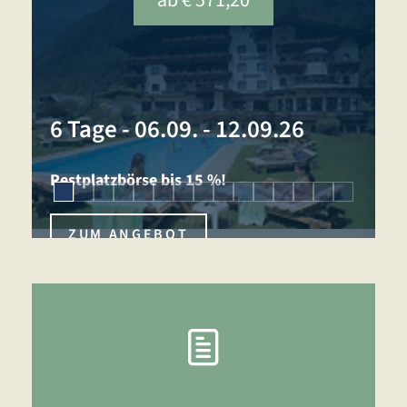
ab € 571,20
1
6 Tage
-
06.09. - 12.09.26
N
Restplatzbörse bis 15 %!
ZUM ANGEBOT