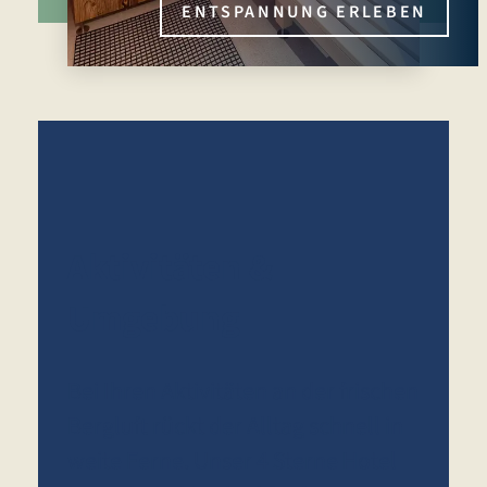
ENTSPANNUNG ERLEBEN
verwöhnen.
Aktivitäten &
Umgebung
Bei Ihren Aktivitäten an der frischen
Bergluft rückt der Alltag schnell in
weite Ferne. Unser 4 Sterne Hotel